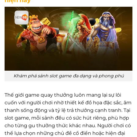
hiện nay
Khám phá sảnh slot game đa dạng và phong phú
Thế giới game quay thưởng luôn mang lại sự lôi
cuốn với người chơi nhờ thiết kế đồ họa đặc sắc, âm
thanh sống động và tỷ lệ trả thưởng cạnh tranh. Tại
slot game, mỗi sảnh đều có sức hút riêng, phù hợp
cho từng gu thưởng thức khác nhau. Người chơi có
thể lựa chọn những chủ đề cổ điển hoặc hiện đại