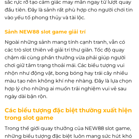
sắc rực rỡ tạo cảm giác may mắn ngay từ lượt quay
đầu tiên. Đây là sảnh rất phù hợp cho người chơi tin
vào yếu tố phong thủy và tài lộc.
Sảnh NEW88 slot game giải trí
Ngoài những sảnh mang tính cạnh tranh, vẫn có
các trò slot thiên về giải trí thư giãn. Tốc độ quay
chậm rãi cùng phần thưởng vừa phải giúp người
chơi giữ tâm trạng thoải mái. Các biểu tượng vui
nhộn như động vật, bong bóng hay trái cây nhiều
màu tạo nên không khí nhẹ nhàng. Đây là lựa chọn
hợp lý cho những ai muốn trải nghiệm vui vẻ sau
ngày dài bận rộn.
Các biểu tượng đặc biệt thường xuất hiện
trong slot game
Trong thế giới quay thưởng của NEW88 slot game,
những biểu tượng đặc biệt luôn mang sức hút khó