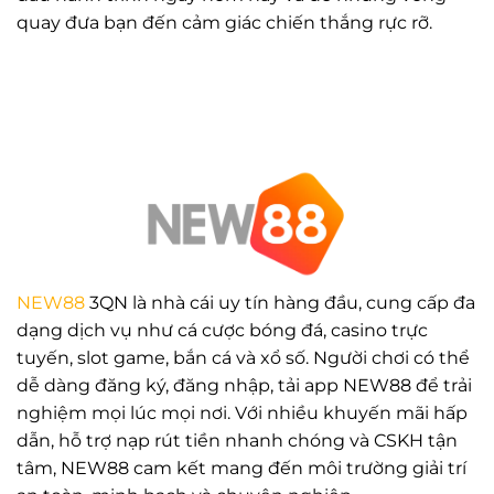
quay đưa bạn đến cảm giác chiến thắng rực rỡ.
NEW88
3QN là nhà cái uy tín hàng đầu, cung cấp đa
dạng dịch vụ như cá cược bóng đá, casino trực
tuyến, slot game, bắn cá và xổ số. Người chơi có thể
dễ dàng đăng ký, đăng nhập, tải app NEW88 để trải
nghiệm mọi lúc mọi nơi. Với nhiều khuyến mãi hấp
dẫn, hỗ trợ nạp rút tiền nhanh chóng và CSKH tận
tâm, NEW88 cam kết mang đến môi trường giải trí