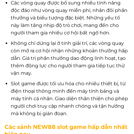
Các vòng quay được bổ sung nhiều tính năng
độc đáo như vòng quay miễn phí, nhân đôi phần
thưởng và biểu tượng đặc biệt. Những yếu tố
này làm tăng nhịp độ trò chơi, mang đến cho
người tham gia nhiều cơ hội bất ngờ hơn.
Không chỉ dừng lại ở tính giải trí, các vòng quay
còn mở ra cơ hội nhận những khoản thưởng hấp
dẫn. Giá trị phần thưởng dao động linh hoạt, tạo
thêm động lực cho người tham gia tiếp tục thử
vận may.
Slot game được tối ưu hóa cho nhiều thiết bị, từ
điện thoại thông minh đến máy tính bảng và
máy tính cá nhân. Giao diện thân thiện cho phép
người chơi truy cập nhanh chóng và tận hưởng
mà không bị gián đoạn.
Các sảnh NEW88 slot game hấp dẫn nhất