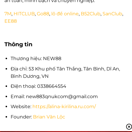
an toàn, minh bạch và chuyên nghiệp.
7M
,
HITCLUB
,
Go88
,
lô đề online
,
B52Club
,
SanClub
,
EE88
Thông tin
Thương hiệu: NEW88
Địa chỉ:
53 Khu phố Tân Thắng, Tân Bình, Dĩ An,
Bình Dương, VN
Điện thoại:
0338664554
Email:
new883qnukcom@gmail.com
Website:
https://alina-kirilina.ru.com/
Founder:
Brian Văn Lộc