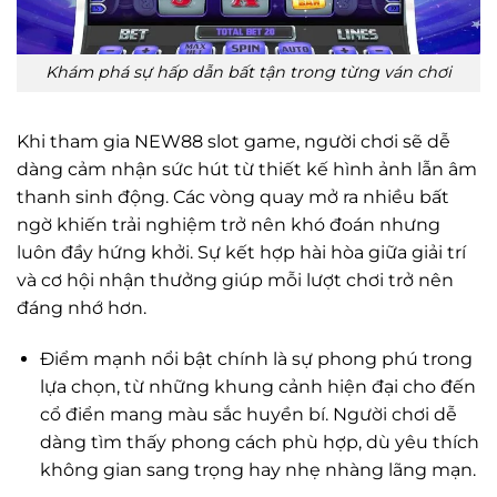
Khám phá sự hấp dẫn bất tận trong từng ván chơi
Khi tham gia NEW88 slot game, người chơi sẽ dễ
dàng cảm nhận sức hút từ thiết kế hình ảnh lẫn âm
thanh sinh động. Các vòng quay mở ra nhiều bất
ngờ khiến trải nghiệm trở nên khó đoán nhưng
luôn đầy hứng khởi. Sự kết hợp hài hòa giữa giải trí
và cơ hội nhận thưởng giúp mỗi lượt chơi trở nên
đáng nhớ hơn.
Điểm mạnh nổi bật chính là sự phong phú trong
lựa chọn, từ những khung cảnh hiện đại cho đến
cổ điển mang màu sắc huyền bí. Người chơi dễ
dàng tìm thấy phong cách phù hợp, dù yêu thích
không gian sang trọng hay nhẹ nhàng lãng mạn.