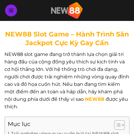
Chuyển
đến
nội
dung
NEW88 Slot Game – Hành Trình Săn
Jackpot Cực Kỳ Gay Cấn
NEW88 slot game đang trở thành lựa chọn giải trí
hàng đầu của cộng đồng yêu thích sự kịch tính và
cơ hội thắng lớn. Với hệ thống trò chơi đa dạng,
người chơi được trải nghiệm những vòng quay đỉnh
cao và đồ họa cuốn hút. Nếu bạn đang tìm kiếm
một điểm đến an toàn và hấp dẫn, hãy khám phá
nội dung phía dưới để thấy vì sao
NEW88
được yêu
thích.
Mục lục
Trải nghiệm vòng quay cuốn hút tại NEW88 slot