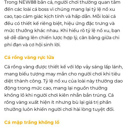
Trong NEW88 bắn cá, người chơi thường quan tâm
đến các loài cá boss vì chúng mang lại tỷ lệ nổ xu
cao, tạo cảm giác kịch tính và hấp dẫn. Mỗi loài cá
đều có thiết kế riêng biệt, hiệu ứng đặc trưng và
mức thưởng khác nhau. Khi hiểu rõ tỷ lệ nổ xu, bạn
sẽ dễ dàng lên chiến lược hợp lý, cân bằng giữa chi
phí đạn và cơ hội sinh lời.
Cá rồng vàng rực lửa
Cá rồng vàng được thiết kế với lớp vảy sáng lấp lánh,
mang biểu tượng may mắn cho người chơi khi tiêu
diệt thành công. Tỷ lệ nổ xu của loài này thường dao
động trong mức cao, mang lại nguồn thưởng
khổng lồ khi người chơi kiên nhẫn bắn trúng. Cá
rồng vàng xuất hiện ít nhưng bù lại giá trị phần
thưởng luôn khiến người chơi hài lòng tuyệt đối.
Cá mập trắng khổng lồ