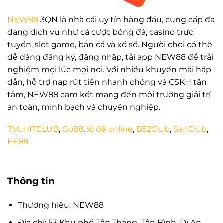
NEW88
3QN là nhà cái uy tín hàng đầu, cung cấp đa
dạng dịch vụ như cá cược bóng đá, casino trực
tuyến, slot game, bắn cá và xổ số. Người chơi có thể
dễ dàng đăng ký, đăng nhập, tải app NEW88 để trải
nghiệm mọi lúc mọi nơi. Với nhiều khuyến mãi hấp
dẫn, hỗ trợ nạp rút tiền nhanh chóng và CSKH tận
tâm, NEW88 cam kết mang đến môi trường giải trí
an toàn, minh bạch và chuyên nghiệp.
7M
,
HITCLUB
,
Go88
,
lô đề online
,
B52Club
,
SanClub
,
EE88
Thông tin
Thương hiệu: NEW88
Địa chỉ:
53 Khu phố Tân Thắng, Tân Bình, Dĩ An,