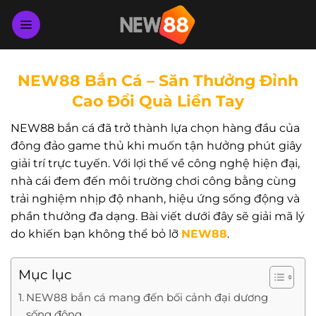
Chuyển
đến
nội
dung
NEW88 Bắn Cá – Săn Thưởng Đỉnh
Cao Đổi Quà Liền Tay
NEW88 bắn cá đã trở thành lựa chọn hàng đầu của
đông đảo game thủ khi muốn tận hưởng phút giây
giải trí trực tuyến. Với lợi thế về công nghệ hiện đại,
nhà cái đem đến môi trường chơi công bằng cùng
trải nghiệm nhịp độ nhanh, hiệu ứng sống động và
phần thưởng đa dạng. Bài viết dưới đây sẽ giải mã lý
do khiến bạn không thể bỏ lỡ
NEW88
.
Mục lục
NEW88 bắn cá mang đến bối cảnh đại dương
sống động