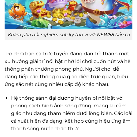
Khám phá trải nghiệm cực kỳ thú vị với NEW88 bắn cá
Trò chơi bắn cá trực tuyến đang dần trở thành một
xu hướng giải trí nổi bật nhờ lối chơi cuốn hút và hệ
thống phần thưởng phong phú. Người chơi dễ
dàng tiếp cận thông qua giao diện trực quan, hiệu
ứng sắc nét cùng nhiều cấp độ khác nhau.
Hệ thống sảnh đại dương huyền bí nổi bật với
phong cách hình ảnh sống động, mang lại cảm
giác như đang thám hiểm dưới lòng biển. Các loài
cá xuất hiện đa dạng, kết hợp cùng hiệu ứng âm
thanh sóng nước chân thực.