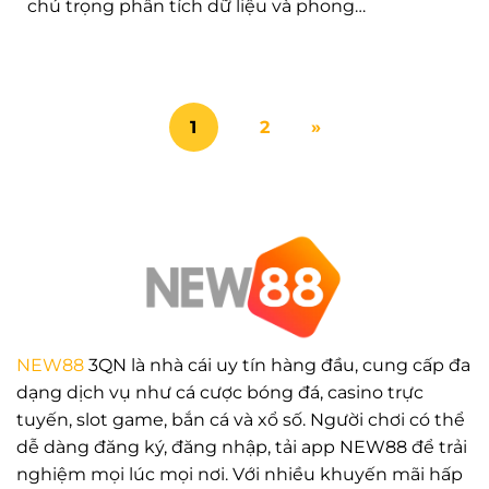
chú trọng phân tích dữ liệu và phong…
1
2
»
NEW88
3QN là nhà cái uy tín hàng đầu, cung cấp đa
dạng dịch vụ như cá cược bóng đá, casino trực
tuyến, slot game, bắn cá và xổ số. Người chơi có thể
dễ dàng đăng ký, đăng nhập, tải app NEW88 để trải
nghiệm mọi lúc mọi nơi. Với nhiều khuyến mãi hấp