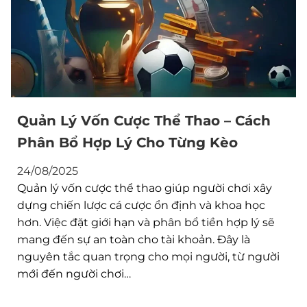
Quản Lý Vốn Cược Thể Thao – Cách
Phân Bổ Hợp Lý Cho Từng Kèo
24/08/2025
Quản lý vốn cược thể thao giúp người chơi xây
dựng chiến lược cá cược ổn định và khoa học
hơn. Việc đặt giới hạn và phân bổ tiền hợp lý sẽ
mang đến sự an toàn cho tài khoản. Đây là
nguyên tắc quan trọng cho mọi người, từ người
mới đến người chơi…