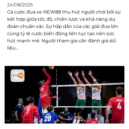
24/08/2025
Cá cược đua xe NEW88 thu hút người chơi bởi sự
kết hợp giữa tốc độ, chiến lược và khả năng dự
đoán chuẩn xác. Sự hấp dẫn của các giải đua lớn
cùng tỷ lệ cược biến động liên tục tạo nên sức
hút mạnh mẽ. Người tham gia cần đánh giá dữ
liệu…